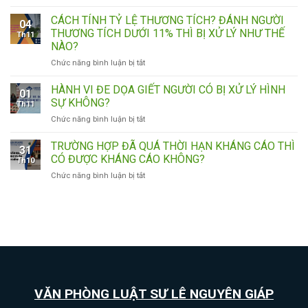
NHỮNG
TRUY
TRƯỜNG
CỨU
CÁCH TÍNH TỶ LỆ THƯƠNG TÍCH? ĐÁNH NGƯỜI
04
HỢP
TRÁCH
THƯƠNG TÍCH DƯỚI 11% THÌ BỊ XỬ LÝ NHƯ THẾ
Th11
BỊ
NHIỆM
NÀO?
TRẢ
HÌNH
ở
Chức năng bình luận bị tắt
LẠI
SỰ
CÁCH
ĐƠN
NHƯ
TÍNH
KHỞI
THẾ
HÀNH VI ĐE DỌA GIẾT NGƯỜI CÓ BỊ XỬ LÝ HÌNH
01
TỶ
KIỆN
NÀO?
SỰ KHÔNG?
Th11
LỆ
HÀNH
CÓ
ở
Chức năng bình luận bị tắt
THƯƠNG
CHÍNH
BỊ
HÀNH
TÍCH?
VÀ
XỬ
VI
TRƯỜNG HỢP ĐÃ QUÁ THỜI HẠN KHÁNG CÁO THÌ
ĐÁNH
THỜI
PHẠT
31
ĐE
NGƯỜI
HIỆU
CÓ ĐƯỢC KHÁNG CÁO KHÔNG?
HÀNH
Th10
DỌA
THƯƠNG
KHỞI
CHÍNH
ở
Chức năng bình luận bị tắt
GIẾT
TÍCH
KIỆN
KHÔNG?
TRƯỜNG
NGƯỜI
DƯỚI
HÀNH
HỢP
CÓ
11%
CHÍNH
ĐÃ
BỊ
THÌ
QUÁ
XỬ
BỊ
THỜI
LÝ
XỬ
HẠN
HÌNH
LÝ
KHÁNG
SỰ
NHƯ
CÁO
KHÔNG?
THẾ
THÌ
NÀO?
VĂN PHÒNG LUẬT SƯ LÊ NGUYÊN GIÁP
CÓ
ĐƯỢC