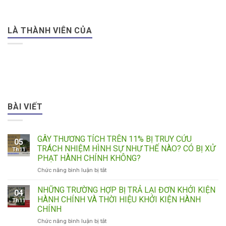
LÀ THÀNH VIÊN CỦA
BÀI VIẾT
GÂY THƯƠNG TÍCH TRÊN 11% BỊ TRUY CỨU
05
TRÁCH NHIỆM HÌNH SỰ NHƯ THẾ NÀO? CÓ BỊ XỬ
Th11
PHẠT HÀNH CHÍNH KHÔNG?
ở
Chức năng bình luận bị tắt
GÂY
THƯƠNG
NHỮNG TRƯỜNG HỢP BỊ TRẢ LẠI ĐƠN KHỞI KIỆN
04
TÍCH
HÀNH CHÍNH VÀ THỜI HIỆU KHỞI KIỆN HÀNH
Th11
TRÊN
CHÍNH
11%
ở
Chức năng bình luận bị tắt
BỊ