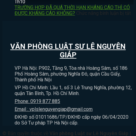
CHÍNH
TÍCH?
VI
CÓ
Th10
VÀ
ĐÁNH
ĐE
BỊ
TRƯỜNG HỢP ĐÃ QUÁ THỜI HẠN KHÁNG CÁO THÌ CÓ
THỜI
NGƯỜI
DỌA
XỬ
ở
ĐƯỢC KHÁNG CÁO KHÔNG?
Chức năng bình luận bị tắt
HIỆU
THƯƠNG
GIẾT
PHẠT
T
KHỞI
TÍCH
NGƯỜI
HÀNH
H
KIỆN
DƯỚI
CÓ
CHÍNH
Đ
HÀNH
11%
BỊ
KHÔNG?
Q
CHÍNH
THÌ
XỬ
TH
VĂN PHÒNG LUẬT SƯ LÊ NGUYÊN
BỊ
LÝ
H
XỬ
HÌNH
K
GIÁP
LÝ
SỰ
C
NHƯ
KHÔNG?
TH
VP Hà Nội: P.902, Tầng 9, Tòa nhà Hoàng Sâm, số 186
THẾ
C
Phố Hoàng Sâm, phường Nghĩa Đô, quận Cầu Giấy,
NÀO?
Đ
Thành phố Hà Nội
K
VP Hồ Chí Minh: Lầu 1, số 3 Lê Trung Nghĩa, phường 12,
C
quận Tân Bình, Tp. Hồ Chí Minh.
K
Phone: 0919 877 885
Email : vplslenguyengiap@gmail.com
ĐKHĐ số 01011686/TP/ĐKHĐ cấp ngày 06/04/2020
do Sở Tư pháp TP Hà Nội cấp.
© Bản quyền thuộc về
Văn phòng Luật sư Lê Nguyên Giáp
|