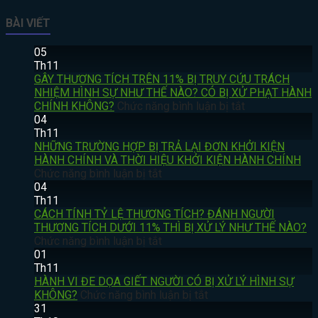
BÀI VIẾT
05
Th11
GÂY THƯƠNG TÍCH TRÊN 11% BỊ TRUY CỨU TRÁCH
NHIỆM HÌNH SỰ NHƯ THẾ NÀO? CÓ BỊ XỬ PHẠT HÀNH
ở
CHÍNH KHÔNG?
Chức năng bình luận bị tắt
GÂY
04
THƯƠNG
Th11
TÍCH
NHỮNG TRƯỜNG HỢP BỊ TRẢ LẠI ĐƠN KHỞI KIỆN
TRÊN
HÀNH CHÍNH VÀ THỜI HIỆU KHỞI KIỆN HÀNH CHÍNH
ở
11%
Chức năng bình luận bị tắt
NHỮNG
BỊ
04
TRƯỜNG
TRUY
Th11
HỢP
CỨU
CÁCH TÍNH TỶ LỆ THƯƠNG TÍCH? ĐÁNH NGƯỜI
BỊ
TRÁCH
THƯƠNG TÍCH DƯỚI 11% THÌ BỊ XỬ LÝ NHƯ THẾ NÀO?
TRẢ
ở
NHIỆM
Chức năng bình luận bị tắt
LẠI
CÁCH
HÌNH
01
ĐƠN
TÍNH
SỰ
Th11
KHỞI
TỶ
NHƯ
HÀNH VI ĐE DỌA GIẾT NGƯỜI CÓ BỊ XỬ LÝ HÌNH SỰ
KIỆN
LỆ
ở
THẾ
KHÔNG?
Chức năng bình luận bị tắt
HÀNH
THƯƠNG
HÀNH
NÀO?
31