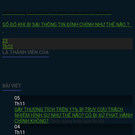
SỔ ĐỎ KHI BỊ SAI THÔNG TIN ĐÍNH CHÍNH NHƯ THẾ NÀO?
SỔ ĐỎ KHI BỊ SAI THÔNG TIN ĐÍNH CHÍNH NHƯ THẾ NÀO ?
23
Th12
LÀ THÀNH VIÊN CỦA
BÀI VIẾT
05
Th11
GÂY THƯƠNG TÍCH TRÊN 11% BỊ TRUY CỨU TRÁCH
NHIỆM HÌNH SỰ NHƯ THẾ NÀO? CÓ BỊ XỬ PHẠT HÀNH
ở
CHÍNH KHÔNG?
Chức năng bình luận bị tắt
GÂY
04
THƯƠNG
Th11