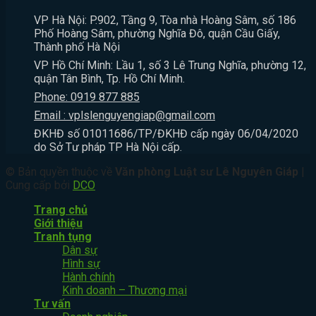
NHƯ
KHÔNG?
TH
VP Hà Nội: P.902, Tầng 9, Tòa nhà Hoàng Sâm, số 186
THẾ
C
Phố Hoàng Sâm, phường Nghĩa Đô, quận Cầu Giấy,
NÀO?
Đ
Thành phố Hà Nội
K
VP Hồ Chí Minh: Lầu 1, số 3 Lê Trung Nghĩa, phường 12,
C
quận Tân Bình, Tp. Hồ Chí Minh.
K
Phone: 0919 877 885
Email : vplslenguyengiap@gmail.com
ĐKHĐ số 01011686/TP/ĐKHĐ cấp ngày 06/04/2020
do Sở Tư pháp TP Hà Nội cấp.
© Bản quyền thuộc về
Văn phòng Luật sư Lê Nguyên Giáp
|
Cung cấp bởi
DCO
Trang chủ
Giới thiệu
Tranh tụng
Dân sự
Hình sự
Hành chính
Kinh doanh – Thương mại
Tư vấn