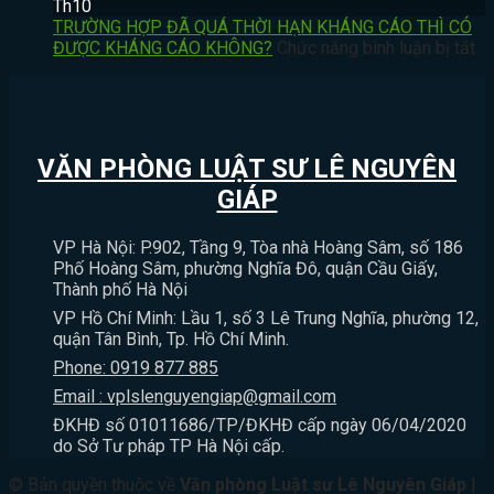
CHÍNH
TÍCH?
VI
CÓ
Th10
VÀ
ĐÁNH
ĐE
BỊ
TRƯỜNG HỢP ĐÃ QUÁ THỜI HẠN KHÁNG CÁO THÌ CÓ
THỜI
NGƯỜI
DỌA
XỬ
ở
ĐƯỢC KHÁNG CÁO KHÔNG?
Chức năng bình luận bị tắt
HIỆU
THƯƠNG
GIẾT
PHẠT
T
KHỞI
TÍCH
NGƯỜI
HÀNH
H
KIỆN
DƯỚI
CÓ
CHÍNH
Đ
HÀNH
11%
BỊ
KHÔNG?
Q
CHÍNH
THÌ
XỬ
TH
VĂN PHÒNG LUẬT SƯ LÊ NGUYÊN
BỊ
LÝ
H
XỬ
HÌNH
K
GIÁP
LÝ
SỰ
C
NHƯ
KHÔNG?
TH
VP Hà Nội: P.902, Tầng 9, Tòa nhà Hoàng Sâm, số 186
THẾ
C
Phố Hoàng Sâm, phường Nghĩa Đô, quận Cầu Giấy,
NÀO?
Đ
Thành phố Hà Nội
K
VP Hồ Chí Minh: Lầu 1, số 3 Lê Trung Nghĩa, phường 12,
C
quận Tân Bình, Tp. Hồ Chí Minh.
K
Phone: 0919 877 885
Email : vplslenguyengiap@gmail.com
ĐKHĐ số 01011686/TP/ĐKHĐ cấp ngày 06/04/2020
do Sở Tư pháp TP Hà Nội cấp.
© Bản quyền thuộc về
Văn phòng Luật sư Lê Nguyên Giáp
|