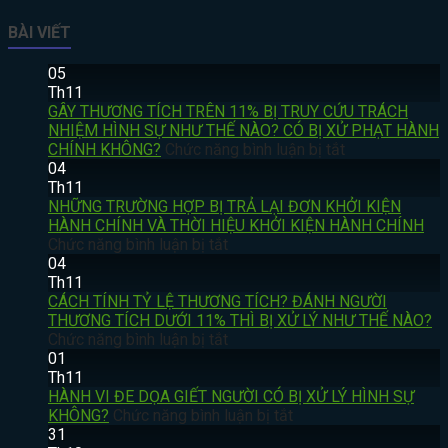
BÀI VIẾT
05
Th11
GÂY THƯƠNG TÍCH TRÊN 11% BỊ TRUY CỨU TRÁCH
NHIỆM HÌNH SỰ NHƯ THẾ NÀO? CÓ BỊ XỬ PHẠT HÀNH
ở
CHÍNH KHÔNG?
Chức năng bình luận bị tắt
GÂY
04
THƯƠNG
Th11
TÍCH
NHỮNG TRƯỜNG HỢP BỊ TRẢ LẠI ĐƠN KHỞI KIỆN
TRÊN
HÀNH CHÍNH VÀ THỜI HIỆU KHỞI KIỆN HÀNH CHÍNH
ở
11%
Chức năng bình luận bị tắt
NHỮNG
BỊ
04
TRƯỜNG
TRUY
Th11
HỢP
CỨU
CÁCH TÍNH TỶ LỆ THƯƠNG TÍCH? ĐÁNH NGƯỜI
BỊ
TRÁCH
THƯƠNG TÍCH DƯỚI 11% THÌ BỊ XỬ LÝ NHƯ THẾ NÀO?
TRẢ
ở
NHIỆM
Chức năng bình luận bị tắt
LẠI
CÁCH
HÌNH
01
ĐƠN
TÍNH
SỰ
Th11
KHỞI
TỶ
NHƯ
HÀNH VI ĐE DỌA GIẾT NGƯỜI CÓ BỊ XỬ LÝ HÌNH SỰ
KIỆN
LỆ
ở
THẾ
KHÔNG?
Chức năng bình luận bị tắt
HÀNH
THƯƠNG
HÀNH
NÀO?
31