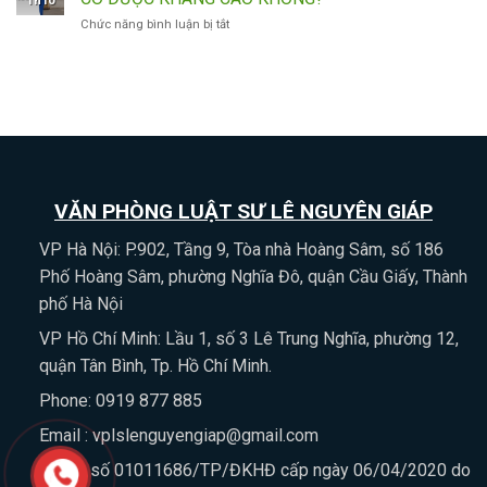
Th10
DỌA
THƯƠNG
KHỞI
CHÍNH
ở
Chức năng bình luận bị tắt
GIẾT
TÍCH
KIỆN
KHÔNG?
TRƯỜNG
NGƯỜI
DƯỚI
HÀNH
HỢP
CÓ
11%
CHÍNH
ĐÃ
BỊ
THÌ
QUÁ
XỬ
BỊ
THỜI
LÝ
XỬ
HẠN
HÌNH
LÝ
KHÁNG
SỰ
NHƯ
CÁO
KHÔNG?
THẾ
THÌ
NÀO?
VĂN PHÒNG LUẬT SƯ LÊ NGUYÊN GIÁP
CÓ
ĐƯỢC
KHÁNG
VP Hà Nội: P.902, Tầng 9, Tòa nhà Hoàng Sâm, số 186
CÁO
Phố Hoàng Sâm, phường Nghĩa Đô, quận Cầu Giấy, Thành
KHÔNG?
phố Hà Nội
VP Hồ Chí Minh: Lầu 1, số 3 Lê Trung Nghĩa, phường 12,
quận Tân Bình, Tp. Hồ Chí Minh.
Phone: 0919 877 885
Email : vplslenguyengiap@gmail.com
ĐKHĐ số 01011686/TP/ĐKHĐ cấp ngày 06/04/2020 do