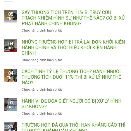
GÂY THƯƠNG TÍCH TRÊN 11% BỊ TRUY CỨU
05
TRÁCH NHIỆM HÌNH SỰ NHƯ THẾ NÀO? CÓ BỊ XỬ
Th11
PHẠT HÀNH CHÍNH KHÔNG?
ở
Chức năng bình luận bị tắt
GÂY
THƯƠNG
NHỮNG TRƯỜNG HỢP BỊ TRẢ LẠI ĐƠN KHỞI KIỆN
04
TÍCH
HÀNH CHÍNH VÀ THỜI HIỆU KHỞI KIỆN HÀNH
Th11
TRÊN
CHÍNH
11%
ở
Chức năng bình luận bị tắt
BỊ
NHỮNG
TRUY
TRƯỜNG
CỨU
CÁCH TÍNH TỶ LỆ THƯƠNG TÍCH? ĐÁNH NGƯỜI
04
HỢP
TRÁCH
THƯƠNG TÍCH DƯỚI 11% THÌ BỊ XỬ LÝ NHƯ THẾ
Th11
BỊ
NHIỆM
NÀO?
TRẢ
HÌNH
ở
Chức năng bình luận bị tắt
LẠI
SỰ
CÁCH
ĐƠN
NHƯ
TÍNH
KHỞI
THẾ
HÀNH VI ĐE DỌA GIẾT NGƯỜI CÓ BỊ XỬ LÝ HÌNH
01
TỶ
KIỆN
NÀO?
SỰ KHÔNG?
Th11
LỆ
HÀNH
CÓ
ở
Chức năng bình luận bị tắt
THƯƠNG
CHÍNH
BỊ
HÀNH
TÍCH?
VÀ
XỬ
VI
TRƯỜNG HỢP ĐÃ QUÁ THỜI HẠN KHÁNG CÁO THÌ
ĐÁNH
THỜI
PHẠT
31
ĐE
NGƯỜI
HIỆU
CÓ ĐƯỢC KHÁNG CÁO KHÔNG?
HÀNH