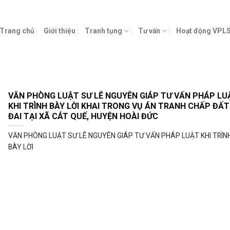
Trang chủ
Giới thiệu
Tranh tụng
Tư vấn
Hoạt động VPL
VĂN PHÒNG LUẬT SƯ LÊ NGUYÊN GIÁP TƯ VẤN PHÁP LU
KHI TRÌNH BÀY LỜI KHAI TRONG VỤ ÁN TRANH CHẤP ĐẤT
ĐAI TẠI XÃ CÁT QUẾ, HUYỆN HOÀI ĐỨC
VĂN PHÒNG LUẬT SƯ LÊ NGUYÊN GIÁP TƯ VẤN PHÁP LUẬT KHI TRÌN
BÀY LỜI