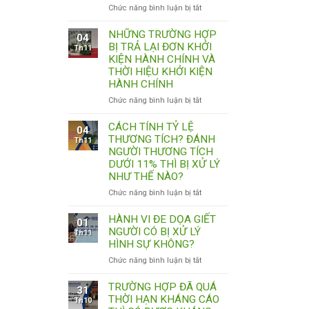
ở
Chức năng bình luận bị tắt
GÂY
THƯƠNG
NHỮNG TRƯỜNG HỢP
04
TÍCH
BỊ TRẢ LẠI ĐƠN KHỞI
Th11
TRÊN
KIỆN HÀNH CHÍNH VÀ
11%
THỜI HIỆU KHỞI KIỆN
BỊ
HÀNH CHÍNH
TRUY
ở
Chức năng bình luận bị tắt
CỨU
NHỮNG
TRÁCH
TRƯỜNG
NHIỆM
CÁCH TÍNH TỶ LỆ
04
HỢP
HÌNH
THƯƠNG TÍCH? ĐÁNH
Th11
BỊ
SỰ
NGƯỜI THƯƠNG TÍCH
TRẢ
NHƯ
DƯỚI 11% THÌ BỊ XỬ LÝ
LẠI
THẾ
NHƯ THẾ NÀO?
ĐƠN
NÀO?
ở
Chức năng bình luận bị tắt
KHỞI
CÓ
CÁCH
KIỆN
BỊ
TÍNH
HÀNH
HÀNH VI ĐE DỌA GIẾT
XỬ
01
TỶ
CHÍNH
NGƯỜI CÓ BỊ XỬ LÝ
PHẠT
Th11
LỆ
VÀ
HÀNH
HÌNH SỰ KHÔNG?
THƯƠNG
THỜI
CHÍNH
ở
Chức năng bình luận bị tắt
TÍCH?
HIỆU
KHÔNG?
HÀNH
ĐÁNH
KHỞI
VI
TRƯỜNG HỢP ĐÃ QUÁ
NGƯỜI
KIỆN
31
ĐE
THỜI HẠN KHÁNG CÁO
THƯƠNG
HÀNH
Th10
DỌA