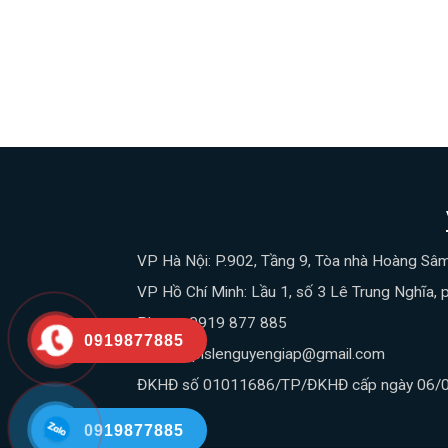
VP Hà Nội: P.902, Tầng 9, Tòa nhà Hoàng Sâ
VP Hồ Chí Minh: Lầu 1, số 3 Lê Trung Nghĩa, 
Phone: 0919 877 885
0919877885
Email : vplslenguyengiap@gmail.com
ĐKHĐ số 01011686/TP/ĐKHĐ cấp ngày 06/04
0919877885