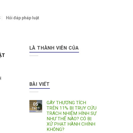
S
Hỏi đáp pháp luật
LÀ THÀNH VIÊN CỦA
ẬT
H
BÀI VIẾT
GÂY THƯƠNG TÍCH
05
TRÊN 11% BỊ TRUY CỨU
Th11
TRÁCH NHIỆM HÌNH SỰ
NHƯ THẾ NÀO? CÓ BỊ
XỬ PHẠT HÀNH CHÍNH
KHÔNG?