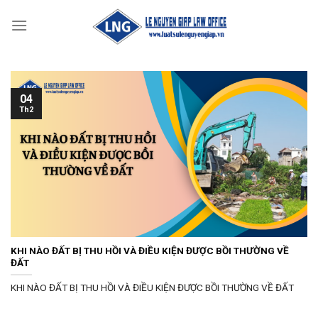
Skip
to
content
04
Th2
KHI NÀO ĐẤT BỊ THU HỒI VÀ ĐIỀU KIỆN ĐƯỢC BỒI THƯỜNG VỀ
ĐẤT
KHI NÀO ĐẤT BỊ THU HỒI VÀ ĐIỀU KIỆN ĐƯỢC BỒI THƯỜNG VỀ ĐẤT