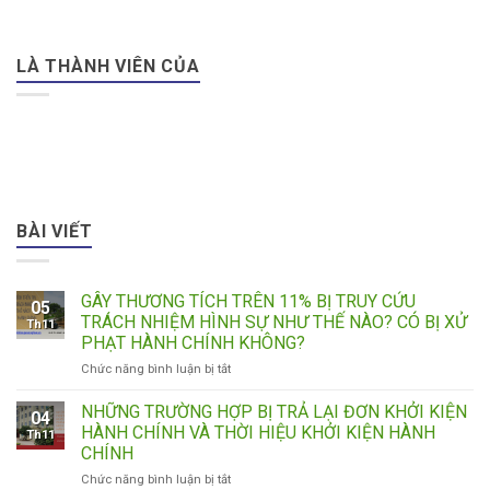
LÀ THÀNH VIÊN CỦA
BÀI VIẾT
GÂY THƯƠNG TÍCH TRÊN 11% BỊ TRUY CỨU
05
TRÁCH NHIỆM HÌNH SỰ NHƯ THẾ NÀO? CÓ BỊ XỬ
Th11
PHẠT HÀNH CHÍNH KHÔNG?
ở
Chức năng bình luận bị tắt
GÂY
THƯƠNG
NHỮNG TRƯỜNG HỢP BỊ TRẢ LẠI ĐƠN KHỞI KIỆN
04
TÍCH
HÀNH CHÍNH VÀ THỜI HIỆU KHỞI KIỆN HÀNH
Th11
TRÊN
CHÍNH
11%
ở
Chức năng bình luận bị tắt
BỊ