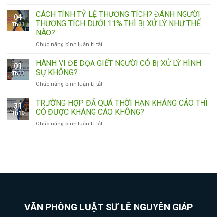
NHỮNG
TRUY
TRƯỜNG
CỨU
CÁCH TÍNH TỶ LỆ THƯƠNG TÍCH? ĐÁNH NGƯỜI
04
HỢP
TRÁCH
THƯƠNG TÍCH DƯỚI 11% THÌ BỊ XỬ LÝ NHƯ THẾ
Th11
BỊ
NHIỆM
NÀO?
TRẢ
HÌNH
ở
Chức năng bình luận bị tắt
LẠI
SỰ
CÁCH
ĐƠN
NHƯ
TÍNH
KHỞI
THẾ
HÀNH VI ĐE DỌA GIẾT NGƯỜI CÓ BỊ XỬ LÝ HÌNH
01
TỶ
KIỆN
NÀO?
SỰ KHÔNG?
Th11
LỆ
HÀNH
CÓ
ở
Chức năng bình luận bị tắt
THƯƠNG
CHÍNH
BỊ
HÀNH
TÍCH?
VÀ
XỬ
VI
TRƯỜNG HỢP ĐÃ QUÁ THỜI HẠN KHÁNG CÁO THÌ
ĐÁNH
THỜI
PHẠT
31
ĐE
NGƯỜI
HIỆU
CÓ ĐƯỢC KHÁNG CÁO KHÔNG?
HÀNH
Th10
DỌA
THƯƠNG
KHỞI
CHÍNH
ở
Chức năng bình luận bị tắt
GIẾT
TÍCH
KIỆN
KHÔNG?
TRƯỜNG
NGƯỜI
DƯỚI
HÀNH
HỢP
CÓ
11%
CHÍNH
ĐÃ
BỊ
THÌ
QUÁ
XỬ
BỊ
THỜI
LÝ
XỬ
HẠN
HÌNH
LÝ
KHÁNG
SỰ
NHƯ
CÁO
KHÔNG?
THẾ
THÌ
NÀO?
VĂN PHÒNG LUẬT SƯ LÊ NGUYÊN GIÁP
CÓ
ĐƯỢC