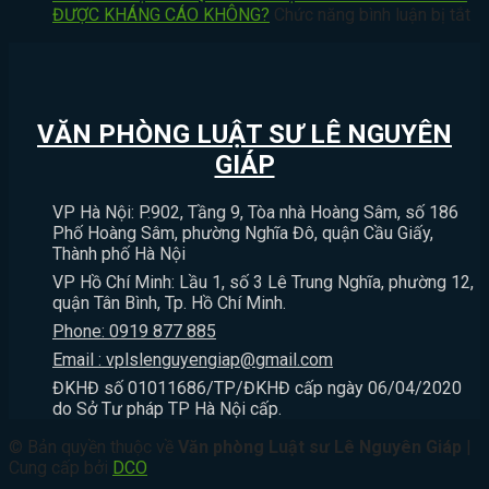
THỜI
NGƯỜI
DỌA
XỬ
ở
ĐƯỢC KHÁNG CÁO KHÔNG?
Chức năng bình luận bị tắt
HIỆU
THƯƠNG
GIẾT
PHẠT
T
KHỞI
TÍCH
NGƯỜI
HÀNH
H
KIỆN
DƯỚI
CÓ
CHÍNH
Đ
HÀNH
11%
BỊ
KHÔNG?
Q
CHÍNH
THÌ
XỬ
TH
VĂN PHÒNG LUẬT SƯ LÊ NGUYÊN
BỊ
LÝ
H
XỬ
HÌNH
K
GIÁP
LÝ
SỰ
C
NHƯ
KHÔNG?
TH
VP Hà Nội: P.902, Tầng 9, Tòa nhà Hoàng Sâm, số 186
THẾ
C
Phố Hoàng Sâm, phường Nghĩa Đô, quận Cầu Giấy,
NÀO?
Đ
Thành phố Hà Nội
K
VP Hồ Chí Minh: Lầu 1, số 3 Lê Trung Nghĩa, phường 12,
C
quận Tân Bình, Tp. Hồ Chí Minh.
K
Phone: 0919 877 885
Email : vplslenguyengiap@gmail.com
ĐKHĐ số 01011686/TP/ĐKHĐ cấp ngày 06/04/2020
do Sở Tư pháp TP Hà Nội cấp.
© Bản quyền thuộc về
Văn phòng Luật sư Lê Nguyên Giáp
|
Cung cấp bởi
DCO