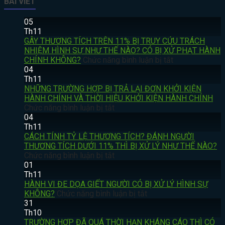
BÀI VIẾT
05
Th11
GÂY THƯƠNG TÍCH TRÊN 11% BỊ TRUY CỨU TRÁCH
NHIỆM HÌNH SỰ NHƯ THẾ NÀO? CÓ BỊ XỬ PHẠT HÀNH
ở
CHÍNH KHÔNG?
Chức năng bình luận bị tắt
GÂY
04
THƯƠNG
Th11
TÍCH
NHỮNG TRƯỜNG HỢP BỊ TRẢ LẠI ĐƠN KHỞI KIỆN
TRÊN
HÀNH CHÍNH VÀ THỜI HIỆU KHỞI KIỆN HÀNH CHÍNH
ở
11%
Chức năng bình luận bị tắt
NHỮNG
BỊ
04
TRƯỜNG
TRUY
Th11
HỢP
CỨU
CÁCH TÍNH TỶ LỆ THƯƠNG TÍCH? ĐÁNH NGƯỜI
BỊ
TRÁCH
THƯƠNG TÍCH DƯỚI 11% THÌ BỊ XỬ LÝ NHƯ THẾ NÀO?
TRẢ
ở
NHIỆM
Chức năng bình luận bị tắt
LẠI
CÁCH
HÌNH
01
ĐƠN
TÍNH
SỰ
Th11
KHỞI
TỶ
NHƯ
HÀNH VI ĐE DỌA GIẾT NGƯỜI CÓ BỊ XỬ LÝ HÌNH SỰ
KIỆN
LỆ
ở
THẾ
KHÔNG?
Chức năng bình luận bị tắt
HÀNH
THƯƠNG
HÀNH
NÀO?
31
CHÍNH
TÍCH?
VI
CÓ
Th10
VÀ
ĐÁNH
ĐE
BỊ
TRƯỜNG HỢP ĐÃ QUÁ THỜI HẠN KHÁNG CÁO THÌ CÓ