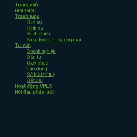
Trang chủ
Giới thiệu
Tranh tụng
Dân sự
Hình sự
Hành chính
Kinh doanh – Thương mại
Tư vấn
Doanh nghiệp
Đầu tư
Giấy phép
Lao động
Sở hữu trí tuệ
Đất đai
Hoạt động VPLS
Hỏi đáp pháp luật