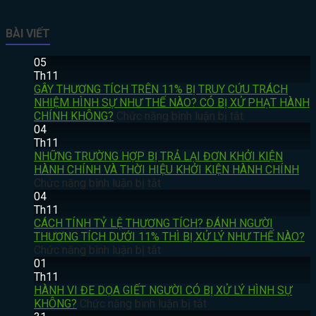
BÀI VIẾT
05
Th11
GÂY THƯƠNG TÍCH TRÊN 11% BỊ TRUY CỨU TRÁCH
NHIỆM HÌNH SỰ NHƯ THẾ NÀO? CÓ BỊ XỬ PHẠT HÀNH
ở
CHÍNH KHÔNG?
Chức năng bình luận bị tắt
GÂY
04
THƯƠNG
Th11
TÍCH
NHỮNG TRƯỜNG HỢP BỊ TRẢ LẠI ĐƠN KHỞI KIỆN
TRÊN
HÀNH CHÍNH VÀ THỜI HIỆU KHỞI KIỆN HÀNH CHÍNH
ở
11%
Chức năng bình luận bị tắt
NHỮNG
BỊ
04
TRƯỜNG
TRUY
Th11
HỢP
CỨU
CÁCH TÍNH TỶ LỆ THƯƠNG TÍCH? ĐÁNH NGƯỜI
BỊ
TRÁCH
THƯƠNG TÍCH DƯỚI 11% THÌ BỊ XỬ LÝ NHƯ THẾ NÀO?
TRẢ
ở
NHIỆM
Chức năng bình luận bị tắt
LẠI
CÁCH
HÌNH
01
ĐƠN
TÍNH
SỰ
Th11
KHỞI
TỶ
NHƯ
HÀNH VI ĐE DỌA GIẾT NGƯỜI CÓ BỊ XỬ LÝ HÌNH SỰ
KIỆN
LỆ
ở
THẾ
KHÔNG?
Chức năng bình luận bị tắt