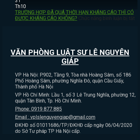
HÀNH
THƯƠNG
HÀNH
NÀO?
31
CHÍNH
TÍCH?
VI
CÓ
Th10
VÀ
ĐÁNH
ĐE
BỊ
TRƯỜNG HỢP ĐÃ QUÁ THỜI HẠN KHÁNG CÁO THÌ CÓ
THỜI
NGƯỜI
DỌA
XỬ
ở
ĐƯỢC KHÁNG CÁO KHÔNG?
Chức năng bình luận bị tắt
HIỆU
THƯƠNG
GIẾT
PHẠT
T
KHỞI
TÍCH
NGƯỜI
HÀNH
H
KIỆN
DƯỚI
CÓ
CHÍNH
Đ
HÀNH
11%
BỊ
KHÔNG?
Q
CHÍNH
THÌ
XỬ
TH
VĂN PHÒNG LUẬT SƯ LÊ NGUYÊN
BỊ
LÝ
H
XỬ
HÌNH
K
GIÁP
LÝ
SỰ
C
NHƯ
KHÔNG?
TH
VP Hà Nội: P.902, Tầng 9, Tòa nhà Hoàng Sâm, số 186
THẾ
C
Phố Hoàng Sâm, phường Nghĩa Đô, quận Cầu Giấy,
NÀO?
Đ
Thành phố Hà Nội
K
VP Hồ Chí Minh: Lầu 1, số 3 Lê Trung Nghĩa, phường 12,
C
quận Tân Bình, Tp. Hồ Chí Minh.
K
Phone: 0919 877 885
Email : vplslenguyengiap@gmail.com
ĐKHĐ số 01011686/TP/ĐKHĐ cấp ngày 06/04/2020
do Sở Tư pháp TP Hà Nội cấp.